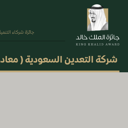
جائزة شركاء التنمية
شركة التعدين السعودية ( معادن