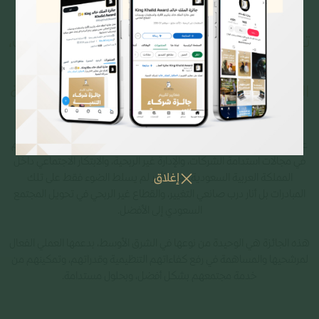
​تعنى جائزة الملك خالد بتكريم الأفراد، والمنظمات،
ومنشآت القطاع الخاص، ممن يتولون زمام
المبادرة في إيجاد حلول مبتكرة لتحدياتٍ اجتماعية
معقدة، والتأثير في الآخرين كمثالٍ يحتذى.
على مدار أكثر من عقد من الزمن، رصدت الجائزة المتميزين واحتفلت بتميزهم
في مجالات استدامة الشركات، والإدارة غير الربحية، والابتكار الاجتماعي داخل
المملكة العربية السعودية. هذا الأمر لم يسلط الضوء فقط على تلك
إغلاق
المبادرات بل أنار درب صانعي التغيير، والقطاع غير الربحي في تحويل المجتمع
السعودي إلى الأفضل.
هذه الجائزة هي الوحيدة من نوعها في الشرق الأوسط، بدعمها العملي الفعال
لمرشحيها والمساهمة في رفع كفاءاتهم التنظيمية وقدراتهم، وتمكينهم من
خدمة مجتمعهم بشكل أفضل، وبحلول مستدامة.